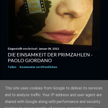
Eingestellt von
brösel
Januar 04, 2012
DIE EINSAMKEIT DER PRIMZAHLEN -
PAOLO GIORDANO
Teilen
Kommentar veröffentlichen
ÄLTERE POSTS
This site uses cookies from Google to deliver its services
and to analyze traffic. Your IP address and user-agent are
shared with Google along with performance and security