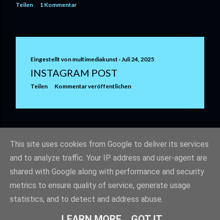
Teilen
1 Kommentar
Eingestellt von
multimediakunst
Juli 24, 2025
INSTAGRAM POST
Teilen
Kommentar veröffentlichen
ÄLTERE POSTS
This site uses cookies from Google to deliver its services
and to analyze traffic. Your IP address and user-agent are
shared with Google along with performance and security
metrics to ensure quality of service, generate usage
statistics, and to detect and address abuse.
Powered by Blogger
LEARN MORE
GOT IT