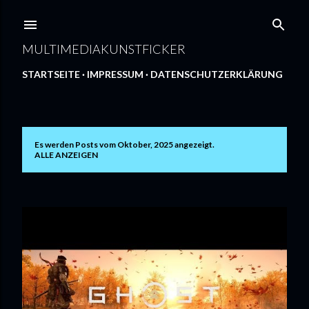
Direkt zum Hauptbereich
MULTIMEDIAKUNSTFICKER
STARTSEITE
IMPRESSUM
DATENSCHUTZERKLÄRUNG
Es werden Posts vom Oktober, 2025 angezeigt.
P
ALLE ANZEIGEN
o
s
t
s