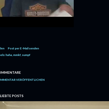
ilen
Post per E-Mail senden
els:
haha
mmkf
sumpf
OMMENTARE
MMENTAR VERÖFFENTLICHEN
LIEBTE POSTS