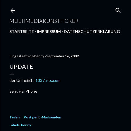
Direkt zum Hauptbereich
MULTIMEDIAKUNSTFICKER
STARTSEITE
IMPRESSUM
DATENSCHUTZERKLÄRUNG
Eingestellt von
benny
September 16, 2009
UPDATE
der Url heißt :
1337arts.com
sent via iPhone
Teilen
Post per E-Mail senden
Labels:
benny