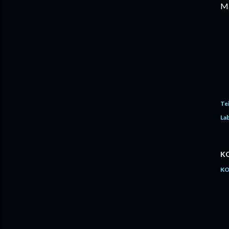
Ma
Te
Lab
K
KO