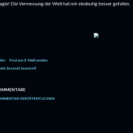
gie! Die Vermessung der Welt hat mir eindeutig besser gefallen.
ilen
Post per E-Mail senden
els:
broesel
lesestoff
OMMENTARE
MMENTAR VERÖFFENTLICHEN