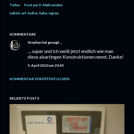
Teilen
Post per E-Mail senden
Labels:
art-kultur
haha
sigrau
KOMMENTARE
Stephan
hat gesagt…
.... super und ich weiß jetzt endlich wie man
diese abartingen Konstruktionen nennt. Danke!
5. April 2010 um 23:45
KOMMENTAR VERÖFFENTLICHEN
BELIEBTE POSTS