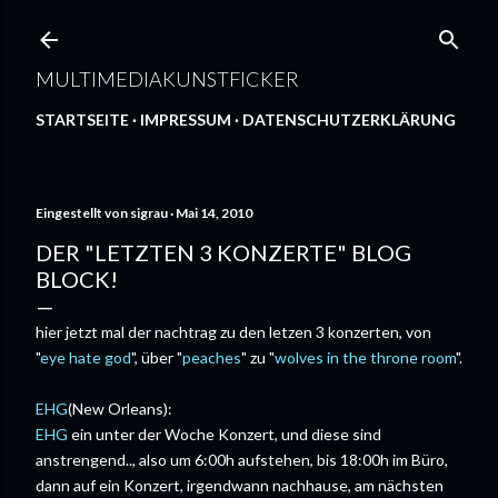
Direkt zum Hauptbereich
MULTIMEDIAKUNSTFICKER
STARTSEITE
IMPRESSUM
DATENSCHUTZERKLÄRUNG
Eingestellt von
sigrau
Mai 14, 2010
DER "LETZTEN 3 KONZERTE" BLOG
BLOCK!
hier jetzt mal der nachtrag zu den letzen 3 konzerten, von
"
eye hate god
", über "
peaches
" zu "
wolves in the throne room
".
EHG
(New Orleans):
EHG
ein unter der Woche Konzert, und diese sind
anstrengend.., also um 6:00h aufstehen, bis 18:00h im Büro,
dann auf ein Konzert, irgendwann nachhause, am nächsten