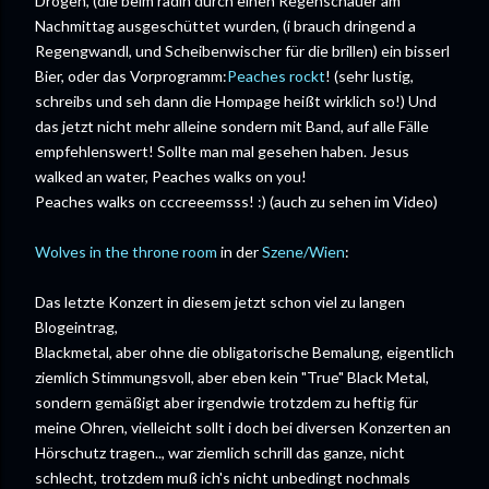
Drogen, (die beim radln durch einen Regenschauer am
Nachmittag ausgeschüttet wurden, (i brauch dringend a
Regengwandl, und Scheibenwischer für die brillen) ein bisserl
Bier, oder das Vorprogramm:
Peaches rockt
! (sehr lustig,
schreibs und seh dann die Hompage heißt wirklich so!) Und
das jetzt nicht mehr alleine sondern mit Band, auf alle Fälle
empfehlenswert! Sollte man mal gesehen haben. Jesus
walked an water, Peaches walks on you!
Peaches walks on cccreeemsss! :) (auch zu sehen im Video)
Wolves in the throne room
in der
Szene/Wien
:
Das letzte Konzert in diesem jetzt schon viel zu langen
Blogeintrag,
Blackmetal, aber ohne die obligatorische Bemalung, eigentlich
ziemlich Stimmungsvoll, aber eben kein "True" Black Metal,
sondern gemäßigt aber irgendwie trotzdem zu heftig für
meine Ohren, vielleicht sollt i doch bei diversen Konzerten an
Hörschutz tragen.., war ziemlich schrill das ganze, nicht
schlecht, trotzdem muß ich's nicht unbedingt nochmals