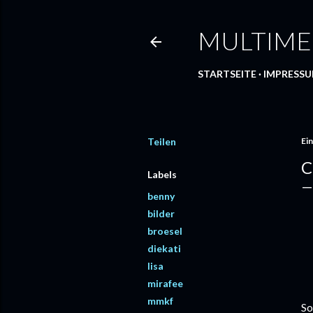
MULTIME
STARTSEITE
IMPRESS
Teilen
Ein
C
Labels
benny
bilder
broesel
diekati
lisa
mirafee
mmkf
So