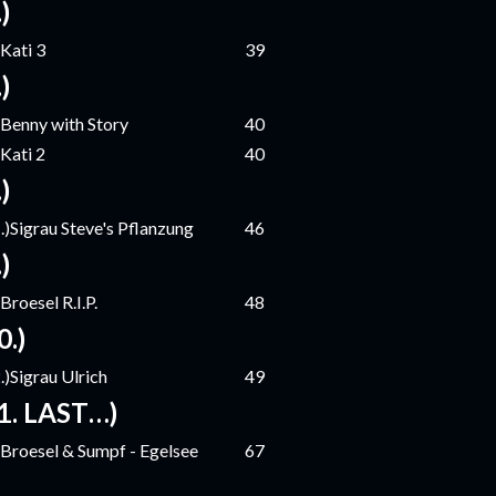
.)
)Kati 3
39
.)
)Benny with Story
40
)Kati 2
40
.)
.)Sigrau Steve's Pflanzung
46
.)
)Broesel R.I.P.
48
0.)
.)Sigrau Ulrich
49
1. LAST…)
)Broesel & Sumpf - Egelsee
67