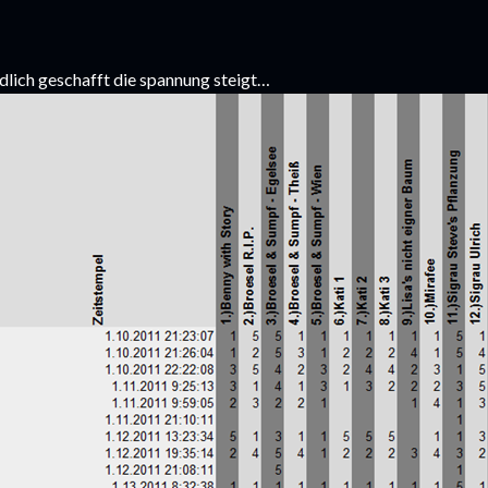
dlich geschafft die spannung steigt…