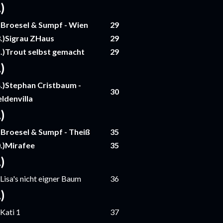
.)
)Broesel & Sumpf - Wien
29
.)Sigrau ZHaus
29
.)Trout selbst gemacht
29
.)
.)Stephan Cristbaum -
30
ldenvilla
.)
)Broesel & Sumpf - Theiß
35
.)Mirafee
35
.)
)Lisa's nicht eigner Baum
36
.)
)Kati 1
37