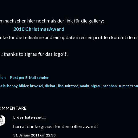
m nachsehen hier nochmals der link für die gallery:
2010 ChristmasAward
nke für die teilnahme und ein update in euren profilen kommt demn
s.: thanks to sigrau für das logo!!!
ilen
Post per E-Mail senden
els:
benny
bilder
broesel
diekati
lisa
mirafee
mmkf
sigrau
stephan
sumpf
trou
OMMENTARE
brösel
hat gesagt…
hurra! danke grausi für den tollen award!
31. Januar 2011 um 22:38