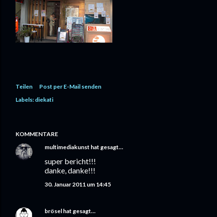
Teilen
Post per E-Mail senden
Labels:
diekati
KOMMENTARE
multimediakunst
hat gesagt…
super bericht!!!
danke, danke!!!
30. Januar 2011 um 14:45
brösel
hat gesagt…