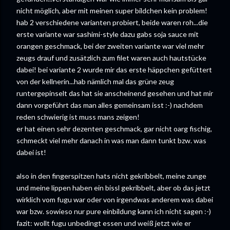
nicht möglich, aber mit meinen super bildchen kein problem!
hab 2 verschiedene varianten probiert, beide waren roh...die
erste variante war sashimi-style dazu gabs soja sauce mit
orangen geschmack, bei der zweiten variante war viel mehr
zeugs drauf und zusätzlich zum filet waren auch hautstücke
dabei! bei variante 2 wurde mir das erste häppchen gefüttert
von der kellnerin...hab nämlich mal das grüne zeug
runtergepinselt das hat sie anscheinend gesehen und hat mir
dann vorgeführt das man alles gemeinsam isst :-) nachdem
reden schwierig ist muss mans zeigen!
er hat einen sehr dezenten geschmack, gar nicht oarg fischig,
schmeckt viel mehr danach in was man dann tunkt bzw. was
dabei ist!
also in den fingerspitzen hats nicht gekribbelt, meine zunge
und meine lippen haben ein bissl gekribbelt, aber ob das jetzt
wirklich vom fugu war oder von irgendwas anderem was dabei
war bzw. sowieso nur pure einbildung kann ich nicht sagen :-)
fazit: wollt fugu unbedingt essen und weiß jetzt wie er