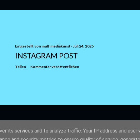
Eingestellt von
multimediakunst
Juli 24, 2025
INSTAGRAM POST
Teilen
Kommentar veröffentlichen
er its services and to analyze traffic. Your IP address and user
ance and security metrics to ensure quality of service, generat
Powered by Blogger