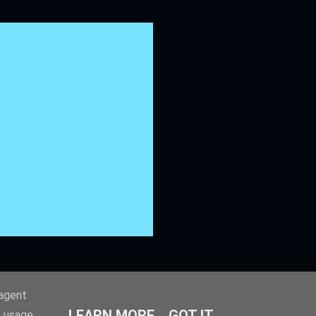
-agent
LEARN MORE
GOT IT
e usage