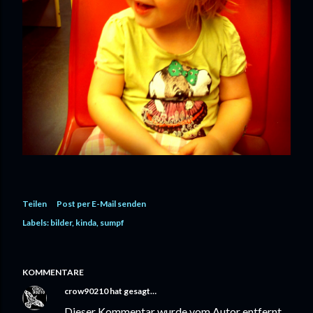
Teilen
Post per E-Mail senden
Labels:
bilder
kinda
sumpf
KOMMENTARE
crow90210
hat gesagt…
Dieser Kommentar wurde vom Autor entfernt.