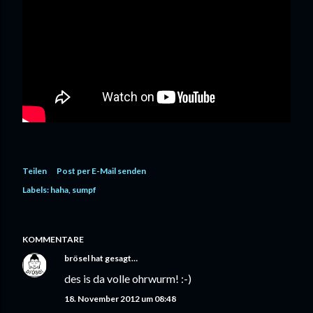
Teilen
Post per E-Mail senden
Labels:
haha
sumpf
KOMMENTARE
brösel
hat gesagt…
des is da volle ohrwurm! :-)
18. November 2012 um 08:48