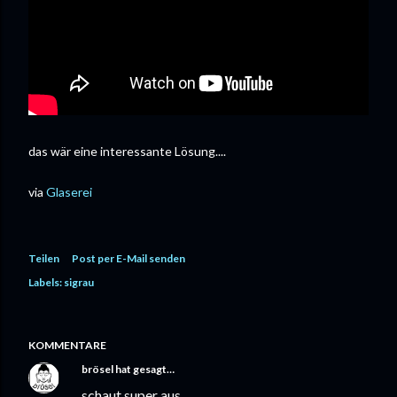
das wär eine interessante Lösung....
via
Glaserei
Teilen
Post per E-Mail senden
Labels:
sigrau
KOMMENTARE
brösel
hat gesagt…
schaut super aus