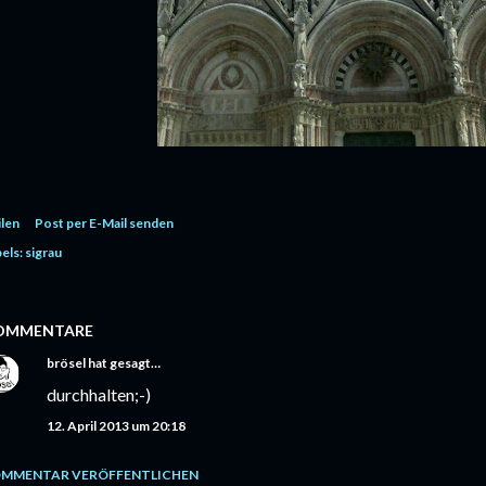
ilen
Post per E-Mail senden
els:
sigrau
OMMENTARE
brösel
hat gesagt…
durchhalten;-)
12. April 2013 um 20:18
MMENTAR VERÖFFENTLICHEN