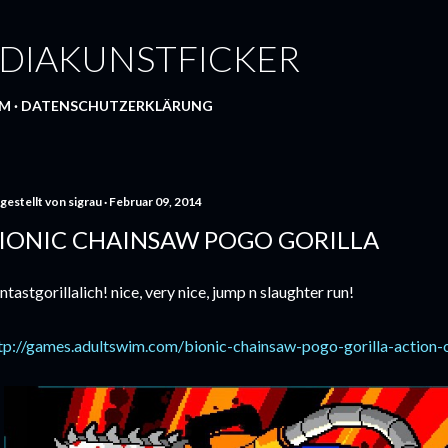
Direkt zum Hauptbereich
DIAKUNSTFICKER
UM
DATENSCHUTZERKLÄRUNG
gestellt von
sigrau
Februar 09, 2014
IONIC CHAINSAW POGO GORILLA
ntastgorillalich! nice, very nice, jump n slaughter run!
tp://games.adultswim.com/bionic-chainsaw-pogo-gorilla-action-