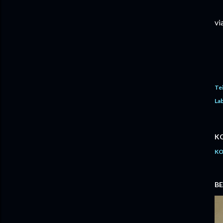
vi
Te
Lab
K
KO
BE