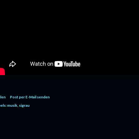
ilen
Post per E-Mail senden
els:
musik
sigrau