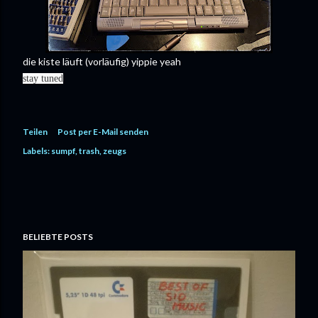
die kiste läuft (vorläufig) yippie yeah
stay tuned
Teilen
Post per E-Mail senden
Labels:
sumpf
trash
zeugs
BELIEBTE POSTS